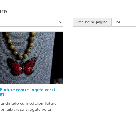
are
Produse pe pagină:
Fluture rosu si agate verzi -
61
handmade cu medalion fluture
 emailat rosu si agate verzi
...