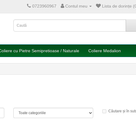
0723960967
Contul meu
Lista de dorințe (
Coliere cu Pietre Semipretioase / Naturale
Coliere Medalion
Căutare și în sub