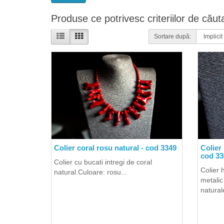
Produse ce potrivesc criteriilor de căut
Sortare după:
Colier coral rosu natural - cod 3349
Colier 
cod 33
Colier cu bucati intregi de coral
Colier 
natural.Culoare: rosu...
metalic
naturale