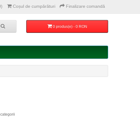
0)
Coșul de cumpărături
Finalizare comandă
0 produs(e) - 0 RON
categorii