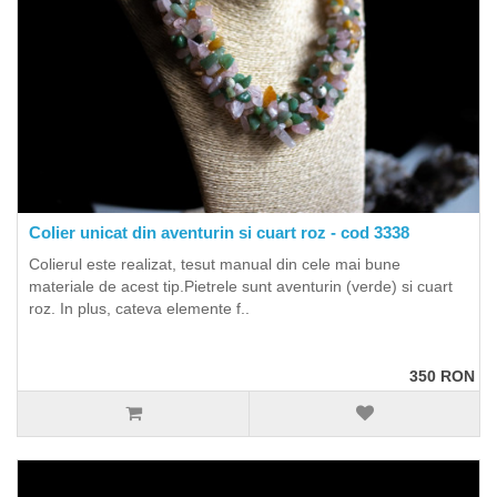
Colier unicat din aventurin si cuart roz - cod 3338
Colierul este realizat, tesut manual din cele mai bune
materiale de acest tip.Pietrele sunt aventurin (verde) si cuart
roz. In plus, cateva elemente f..
350 RON