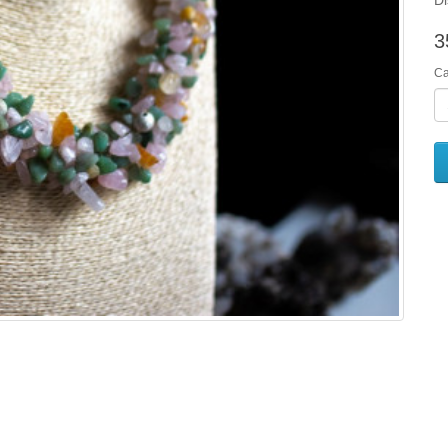
Di
3
Ca