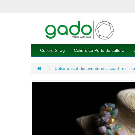
Coliere Sirag
Coliere cu Perle de cultura
Colier unicat din aventurin si cuart roz - 