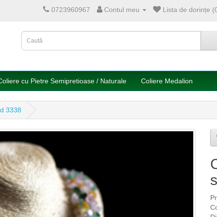
0723960967
Contul meu
Lista de dorințe (
Coliere cu Pietre Semipretioase / Naturale
Coliere Medalion
cod 3338
C
s
P
C