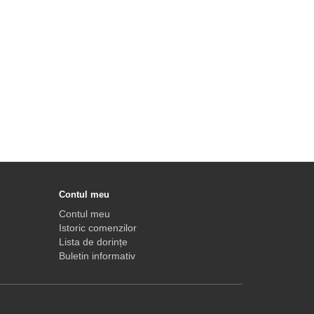
Contul meu
Contul meu
Istoric comenzilor
Lista de dorințe
Buletin informativ