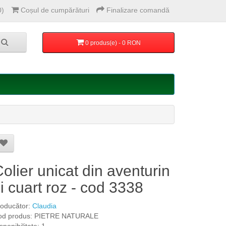
0)
Coșul de cumpărături
Finalizare comandă
0 produs(e) - 0 RON
olier unicat din aventurin
i cuart roz - cod 3338
roducător:
Claudia
od produs: PIETRE NATURALE