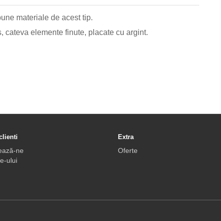
bune materiale de acest tip.
us, cateva elemente finute, placate cu argint.
clienti
Extra
ează-ne
Oferte
e-ului