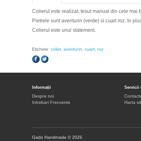
Colierul este realizat, tesut manual din cele mai 
Pietrele sunt aventurin (verde) si cuart roz. In pl
Colierul este unul statement.
Etichete:
colier
,
aventurin
,
cuart
,
roz
Informații
Servicii 
Despre noi
Contact
Intrebari Frecvente
Harta sit
Gado Handmade © 2026