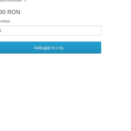
sponibilitate: 1
50 RON
ntitate
Adăugați în coş